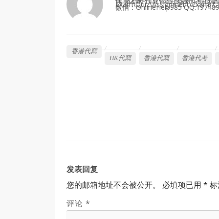
代写之家-作业代写|数学代写|代写cs/代考物理/统计/化
Exam\Quiz\Assignment\
微信：OnlineHelp985 QQ:19748
香港代寫
HK代寫
香港代寫
香港代考
发表回复
您的邮箱地址不会被公开。
必填项已用
*
标
评论
*