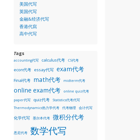
美国代写
英国代写
金融&经济代写
香港代寫
高中代写
T
ags
calculus代考
accounting代写
CS代考
exam代考
econ代考
essay代写
math代考
Final代考
midterm代考
online exam代考
online quiz代考
quiz代考
paper代写
Statistics代考代写
Thermodynamics热力学代考
代考物理
会计代写
微积分代考
化学代写
墨尔本代考
数学代写
悉尼代考