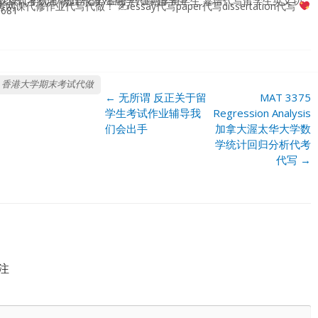
学/经济学/金融学留学生 靠谱代写留学生英文功课 微积分代写\线性代数代考\概率论统计学代考\物理代做\金融学代写 留学生
Exam代考网课代修作业代写代做！ ✍
essay代写paper代写dissertation代写
9681
香港大学期末考试代做
Post
←
无所谓 反正关于留
MAT 3375
navigation
学生考试作业辅导我
Regression Analysis
们会出手
加拿大渥太华大学数
学统计回归分析代考
代写
→
注