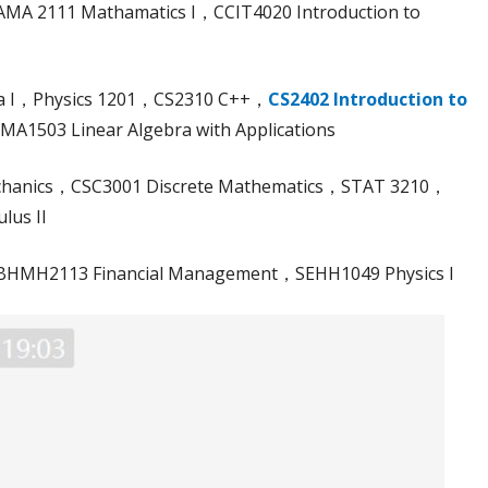
AMA 2111 Mathamatics I，CCIT4020 Introduction to
bra I，Physics 1201，CS2310 C++，
CS2402 Introduction to
MA1503 Linear Algebra with Applications
hanics，CSC3001 Discrete Mathematics，STAT 3210，
lus II
，BHMH2113 Financial Management，SEHH1049 Physics I