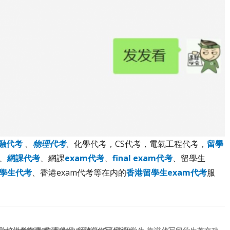
融代考
、
物理代考
、化學代考，CS代考，電氣工程代考，
留學
考、
網課代考
、網課
exam代考
、
final exam代考
、留學生
留學生代考
、香港exam代考等在内的
香港留學生exam代考
服