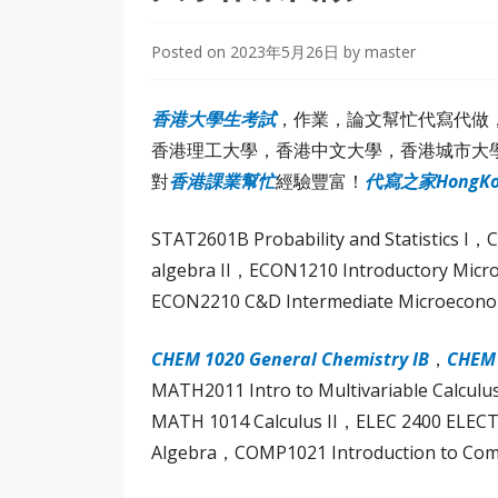
Posted on
2023年5月26日
by
master
香
港大學生
考試
，作業，論文幫忙代寫代做
香港理工大學，香港中文大學，香港城市大
對
香港課業幫忙
經驗豐富！
代寫之家HongK
STAT2601B Probability and Statistic
algebra II，ECON1210 Introductory Micr
ECON2210 C&D Intermediate Microecono
CHEM 1020 General Chemistry IB
，
CHEM 
MATH2011 Intro to Multivariable Calcul
MATH 1014 Calculus II，ELEC 2400 ELEC
Algebra，COMP1021 Introduction to Com