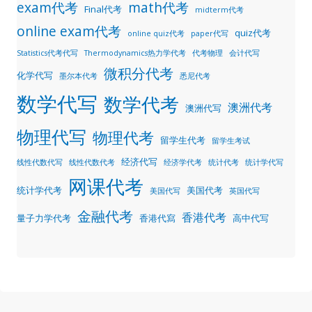
exam代考
math代考
Final代考
midterm代考
online exam代考
quiz代考
online quiz代考
paper代写
Statistics代考代写
Thermodynamics热力学代考
代考物理
会计代写
微积分代考
化学代写
墨尔本代考
悉尼代考
数学代写
数学代考
澳洲代考
澳洲代写
物理代写
物理代考
留学生代考
留学生考试
经济代写
线性代数代写
线性代数代考
经济学代考
统计代考
统计学代写
网课代考
统计学代考
美国代考
美国代写
英国代写
金融代考
香港代考
量子力学代考
香港代寫
高中代写