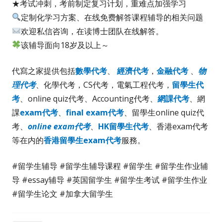
★考试冲刺，考前制定复习计划，重难点加强学习
定制化学习方案、在线免费解答课程辅导的相关问题
欢迎私信咨询，在读博士团队在线解答。
该辅导面向18岁及以上～
代寫之家提供包括
數學代考
、
經濟代考
，
金融代考
、
物
理代考
、化學代考，CS代考，電氣工程代考，
留學生代
考
、online quiz代考、Accounting代考、
網課代考
、網
課
exam代考
、
final exam代考
、留學生online quiz代
考、
online exam代考
、
HK留學生代考
、香港exam代考
等在内的
香港留學生exam代考
服務。
#留学生辅导 #留学生辅导课程 #留学生 #留学生作业辅
导 #essay辅导 #英国留学生 #留学生考试 #留学生作业
#留学生论文 #加拿大留学生