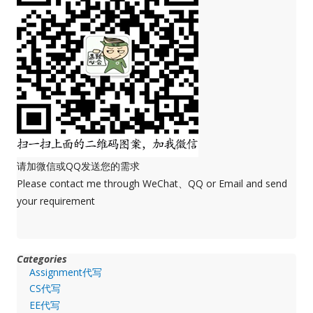
请加微信或QQ发送您的需求
Please contact me through WeChat、QQ or Email and send
your requirement
Categories
Assignment代写
CS代写
EE代写