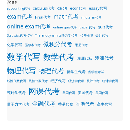
T
ags
calculus代考
econ代考
essay代写
accounting代写
CS代考
exam代考
math代考
Final代考
midterm代考
online exam代考
quiz代考
online quiz代考
paper代写
Statistics代考代写
Thermodynamics热力学代考
代考物理
会计代写
微积分代考
化学代写
墨尔本代考
悉尼代考
数学代写
数学代考
澳洲代考
澳洲代写
物理代写
物理代考
留学生代考
留学生考试
经济代写
线性代数代写
线性代数代考
经济学代考
统计代考
统计学代写
网课代考
统计学代考
美国代考
美国代写
英国代写
金融代考
香港代考
量子力学代考
香港代寫
高中代写