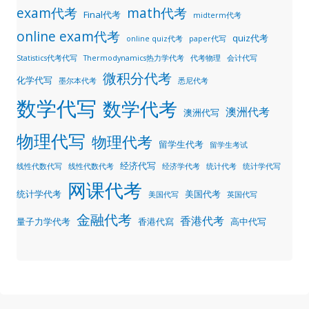
exam代考
math代考
Final代考
midterm代考
online exam代考
quiz代考
online quiz代考
paper代写
Statistics代考代写
Thermodynamics热力学代考
代考物理
会计代写
微积分代考
化学代写
墨尔本代考
悉尼代考
数学代写
数学代考
澳洲代考
澳洲代写
物理代写
物理代考
留学生代考
留学生考试
经济代写
线性代数代写
线性代数代考
经济学代考
统计代考
统计学代写
网课代考
统计学代考
美国代考
美国代写
英国代写
金融代考
香港代考
量子力学代考
香港代寫
高中代写