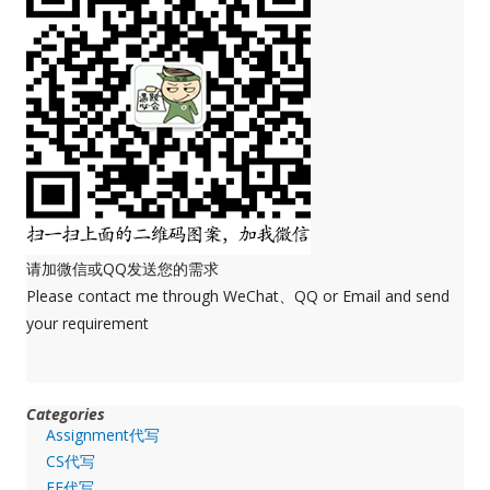
请加微信或QQ发送您的需求
Please contact me through WeChat、QQ or Email and send
your requirement
Categories
Assignment代写
CS代写
EE代写