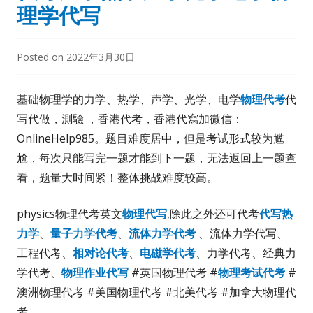
理学代写
Posted on
2022年3月30日
基础物理学的力学、热学、声学、光学、电学
物理代考
代
写代做，測驗 ，香港代考，香港代寫加微信：
OnlineHelp985。题目难度居中，但是考试形式较为尴
尬，每次只能写完一题才能到下一题，无法返回上一题查
看，题量大时间紧！整体挑战难度较高。
physics物理代考英文
物理代写
,除此之外还可代考
代写热
力学
、
量子力学代考
、
流体力学代考
、流体力学代写、
工程代考、
相对论代考
、
电磁学代考
、力学代考、经典力
学代考、
物理作业代写
#英国物理代考 #
物理考试代考
#
澳洲物理代考 #美国物理代考 #北美代考 #加拿大物理代
考