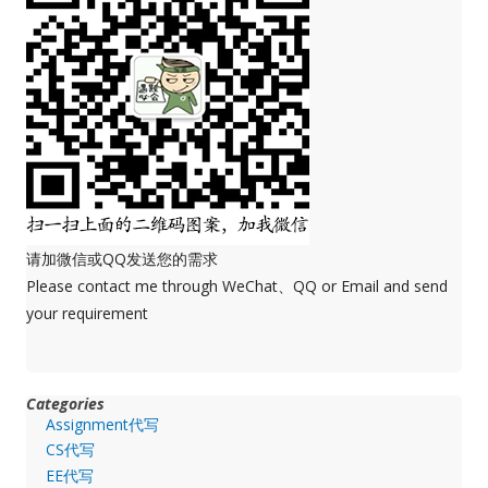
请加微信或QQ发送您的需求
Please contact me through WeChat、QQ or Email and send
your requirement
Categories
Assignment代写
CS代写
EE代写