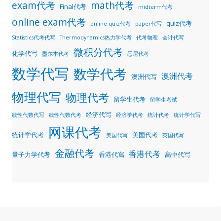
exam代考
math代考
Final代考
midterm代考
online exam代考
quiz代考
online quiz代考
paper代写
Statistics代考代写
Thermodynamics热力学代考
代考物理
会计代写
微积分代考
化学代写
墨尔本代考
悉尼代考
数学代写
数学代考
澳洲代考
澳洲代写
物理代写
物理代考
留学生代考
留学生考试
经济代写
线性代数代写
线性代数代考
经济学代考
统计代考
统计学代写
网课代考
统计学代考
美国代考
美国代写
英国代写
金融代考
香港代考
量子力学代考
香港代寫
高中代写