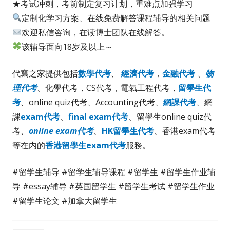
★考试冲刺，考前制定复习计划，重难点加强学习
定制化学习方案、在线免费解答课程辅导的相关问题
欢迎私信咨询，在读博士团队在线解答。
该辅导面向18岁及以上～
代寫之家提供包括
數學代考
、
經濟代考
，
金融代考
、
物
理代考
、化學代考，CS代考，電氣工程代考，
留學生代
考
、online quiz代考、Accounting代考、
網課代考
、網
課
exam代考
、
final exam代考
、留學生online quiz代
考、
online exam代考
、
HK留學生代考
、香港exam代考
等在内的
香港留學生exam代考
服務。
#留学生辅导 #留学生辅导课程 #留学生 #留学生作业辅
导 #essay辅导 #英国留学生 #留学生考试 #留学生作业
#留学生论文 #加拿大留学生