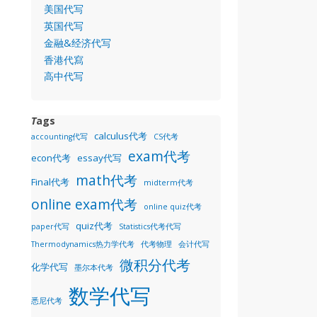
美国代写
英国代写
金融&经济代写
香港代寫
高中代写
T
ags
calculus代考
accounting代写
CS代考
exam代考
econ代考
essay代写
math代考
Final代考
midterm代考
online exam代考
online quiz代考
quiz代考
paper代写
Statistics代考代写
Thermodynamics热力学代考
代考物理
会计代写
微积分代考
化学代写
墨尔本代考
数学代写
悉尼代考