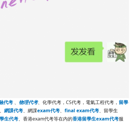
融代考
、
物理代考
、化學代考，CS代考，電氣工程代考，
留學
考、
網課代考
、網課
exam代考
、
final exam代考
、留學生
留學生代考
、香港exam代考等在内的
香港留學生exam代考
服