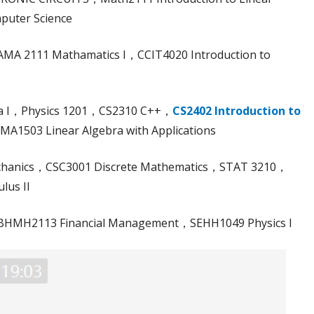
puter Science
AMA 2111 Mathamatics I，CCIT4020 Introduction to
bra I，Physics 1201，CS2310 C++，
CS2402 Introduction to
MA1503 Linear Algebra with Applications
hanics，CSC3001 Discrete Mathematics，STAT 3210，
lus II
，BHMH2113 Financial Management，SEHH1049 Physics I