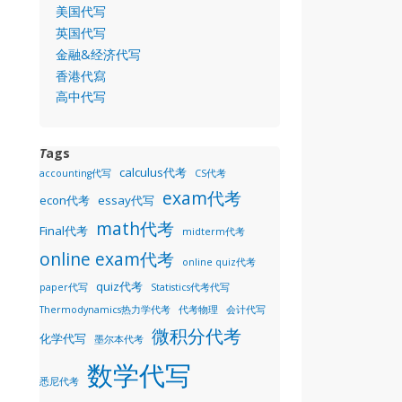
美国代写
英国代写
金融&经济代写
香港代寫
高中代写
T
ags
calculus代考
accounting代写
CS代考
exam代考
econ代考
essay代写
math代考
Final代考
midterm代考
online exam代考
online quiz代考
quiz代考
paper代写
Statistics代考代写
Thermodynamics热力学代考
代考物理
会计代写
微积分代考
化学代写
墨尔本代考
数学代写
悉尼代考