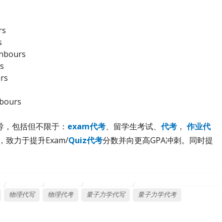
rs
s
ghbours
s
urs
hbours
导，包括但不限于：
exam代考
、留学生考试、
代考
，
作业代
，致力于提升Exam/
Quiz代考
分数并向更高GPA冲刺。同时提
物理代写
物理代考
量子力学代写
量子力学代考