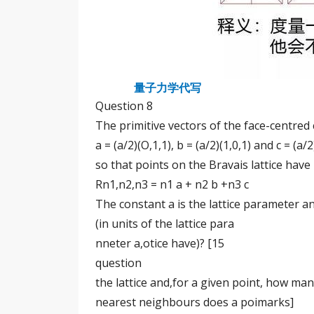
量子力学代写
Question 8
The primitive vectors of the face-centred c
a = (a/2)(O,1,1), b = (a/2)(1,0,1) and c = (a
so that points on the Bravais lattice have
Rn1,n2,n3 = n1 a + n2 b +n3 c
The constant a is the lattice parameter a
(in units of the lattice para
nneter a,otice have)? [15
question
the lattice and,for a given point, how man
nearest neighbours does a poimarks]