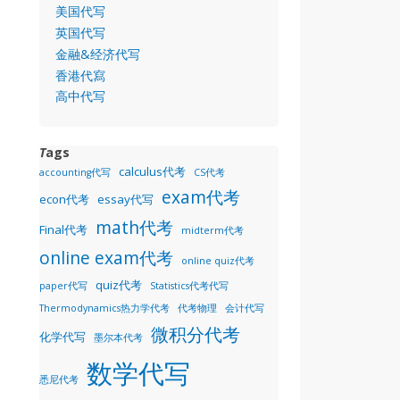
美国代写
英国代写
金融&经济代写
香港代寫
高中代写
T
ags
calculus代考
accounting代写
CS代考
exam代考
econ代考
essay代写
math代考
Final代考
midterm代考
online exam代考
online quiz代考
quiz代考
paper代写
Statistics代考代写
Thermodynamics热力学代考
代考物理
会计代写
微积分代考
化学代写
墨尔本代考
数学代写
悉尼代考