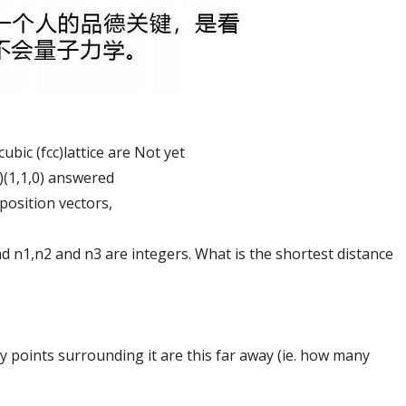
ubic (fcc)lattice are Not yet
/2)(1,1,0) answered
 position vectors,
nd n1,n2 and n3 are integers. What is the shortest distance
y points surrounding it are this far away (ie. how many