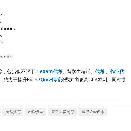
rs
s
ghbours
s
urs
hbours
导，包括但不限于：
exam代考
、留学生考试、
代考
，
作业代
，致力于提升Exam/
Quiz代考
分数并向更高GPA冲刺。同时提
物理代写
物理代考
量子力学代写
量子力学代考