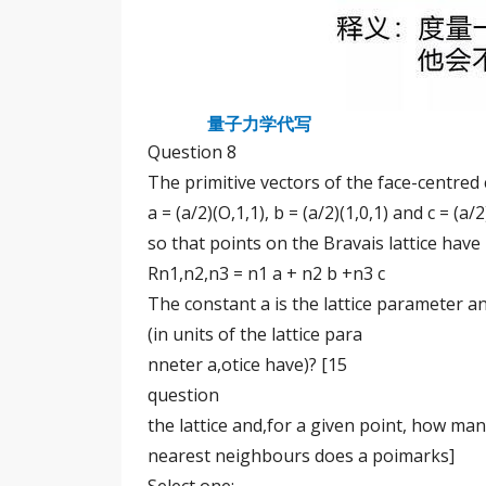
量子力学代写
Question 8
The primitive vectors of the face-centred c
a = (a/2)(O,1,1), b = (a/2)(1,0,1) and c = (a
so that points on the Bravais lattice have
Rn1,n2,n3 = n1 a + n2 b +n3 c
The constant a is the lattice parameter a
(in units of the lattice para
nneter a,otice have)? [15
question
the lattice and,for a given point, how man
nearest neighbours does a poimarks]