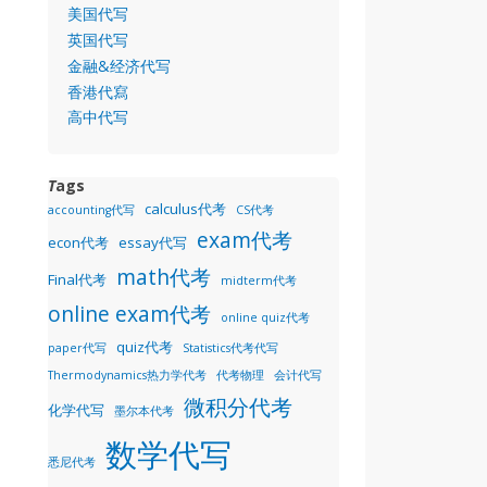
美国代写
英国代写
金融&经济代写
香港代寫
高中代写
T
ags
calculus代考
accounting代写
CS代考
exam代考
econ代考
essay代写
math代考
Final代考
midterm代考
online exam代考
online quiz代考
quiz代考
paper代写
Statistics代考代写
Thermodynamics热力学代考
代考物理
会计代写
微积分代考
化学代写
墨尔本代考
数学代写
悉尼代考