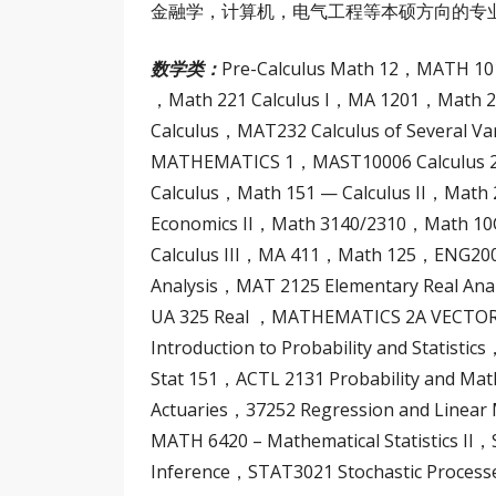
金融学，计算机，电气工程等本硕方向的专
数学类：
Pre-Calculus Math 12，MATH 1014
，Math 221 Calculus I，MA 1201，Math 2
Calculus，MAT232 Calculus of Several 
MATHEMATICS 1，MAST10006 Calculus 2 
Calculus，Math 151 — Calculus II，Math
Economics II，Math 3140/2310，Math 
Calculus III，MA 411，Math 125，ENG200
Analysis，MAT 2125 Elementary Real A
UA 325 Real ，MATHEMATICS 2A VECTO
Introduction to Probability and Stati
Stat 151，ACTL 2131 Probability and Mathe
Actuaries，37252 Regression and Linear
MATH 6420 – Mathematical Statistics II，
Inference，STAT3021 Stochastic Proc