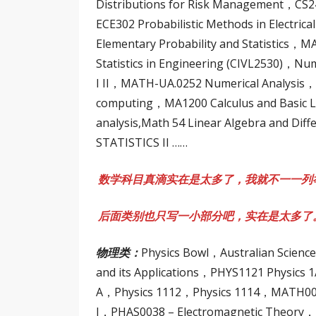
Distributions for Risk Management，CS24
ECE302 Probabilistic Methods in Electri
Elementary Probability and Statistics，M
Statistics in Engineering (CIVL2530)，N
I II，MATH-UA.0252 Numerical Analysis，
computing，MA1200 Calculus and Basic Li
analysis,Math 54 Linear Algebra and Di
STATISTICS II ……
数学科目真滴实在是太多了，我就不一一列
后面类别也只写一小部分吧，实在是太多了
物理类：
Physics Bowl，Australian Scien
and its Applications，PHYS1121 Physics
A，Physics 1112，Physics 1114，MATH0025
I，PHAS0038 – Electromagnetic Theory，