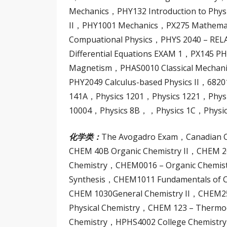
Mechanics，PHY132 Introduction to Phys
II，PHY1001 Mechanics，PX275 Mathemat
Compuational Physics，PHYS 2040 – RE
Differential Equations EXAM 1，PX145 P
Magnetism，PHAS0010 Classical Mechani
PHY2049 Calculus-based Physics II，6820
141A，Physics 1201，Physics 1221，Phys
10004，Physics 8B，，Physics 1C，Physic
化学类：
The Avogadro Exam，Canadian C
CHEM 40B Organic Chemistry II，CHEM 26
Chemistry，CHEM0016 – Organic Chemistr
Synthesis，CHEM1011 Fundamentals of 
CHEM 1030General Chemistry II，CHEM25
Physical Chemistry，CHEM 123 – Thermod
Chemistry，HPHS4002 College Chemistry 