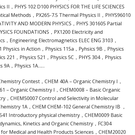
ics II，PHYS 102 D100 PHYSICS FOR THE LIFE SCIENCES
ical Methods，PX265-7.5 Thermal Physics II，PHYS96010
LATIVITY AND MODERN PHYSICS，PHYS 301605 Partial
HYSICS FOUNDATIONS，PX1200 Electricity and
cs，Engineering Electromagnetics ELEC ENG 3103，
1 Physics in Action，Physics 115a，Pyhsics 9B，Physics
ics 221，Physics 521，Physics 5C，PHYS 304，Physics
s 9A，Physics 1A……
hemistry Contest，CHEM 40A – Organic Chemistry I，
1 – Organic Chemistry I，CHEM0008 – Basic Organic
y，CHEM50007 Control and Selectivity in Molecular
Chemistry 1A，CHEM CHEM-102 General Chemistry IB ，
41 Introductory physical chemistry，CHEM0009 Basic
ynamics, Kinetics and Organic Chemistry，FC304
for Medical and Health Products Sciences，CHEM20020