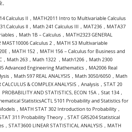
业。
 Calculus II，MATH2011 Intro to Multivariable Calculus
31.Calculus ll，Math 241 Calculus III，MAT236，MATA37
Variables，Math 1B – Calculus，MATH2323 GENERAL
MAST10006 Calculus 2，MATH 53 Multivariable
 20E，MATH 152，MATH 156 – Calculus for Business and
10C，Math 263，Math 1322 ，Math1206，Math 2300
5 Advanced Engineering Mathematics，MA2006 Real
nalysis，Math 597 REAL ANALYSIS，Math 3050/6050，Math
R CALCULUS & COMPLEX ANALYSIS，Analysis，STAT 20
stics，PROBABILITY AND STATISTICS, ECON 15A，Stat 134，
matical StatisticsACTL 5101 Probability and Statistics for
 Models，MATH STAT 302 Introduction to Probability，
STAT 311 Probability Theory，STAT GR5204 Statistical
esses，STAT3600 LINEAR STATISTICAL ANALYSIS，MATH