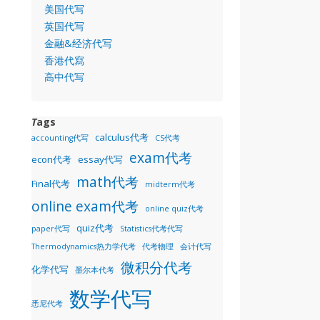
美国代写
英国代写
金融&经济代写
香港代寫
高中代写
T
ags
calculus代考
accounting代写
CS代考
exam代考
econ代考
essay代写
math代考
Final代考
midterm代考
online exam代考
online quiz代考
quiz代考
paper代写
Statistics代考代写
Thermodynamics热力学代考
代考物理
会计代写
微积分代考
化学代写
墨尔本代考
数学代写
悉尼代考