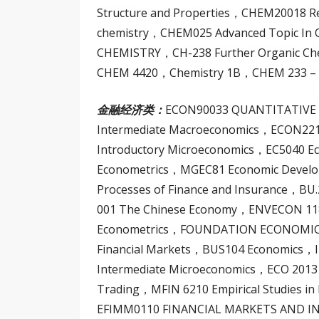
Structure and Properties，CHEM20018 Re
chemistry，CHEM025 Advanced Topic In
CHEMISTRY，CH-238 Further Organic Ch
CHEM 4420，Chemistry 1B，CHEM 233 – Org
金融经济类：
ECON90033 QUANTITATIVE A
Intermediate Macroeconomics，ECON221
Introductory Microeconomics，EC5040 E
Econometrics，MGEC81 Economic Develo
Processes of Finance and Insurance，BU.
001 The Chinese Economy，ENVECON 118 
Econometrics，FOUNDATION ECONOMICS 
Financial Markets，BUS104 Economics，
Intermediate Microeconomics，ECO 2013
Trading，MFIN 6210 Empirical Studies in
EFIMM0110 FINANCIAL MARKETS AND I