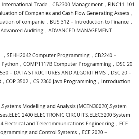
 International Trade，CB2300 Management，FINC11-101
tion of Companies and Cash Flow Generating Assets，
ation of companie，BUS 312 – Introduction to Finance，
301 Advanced Auditing，ADVANCED MANAGEMENT
1 ，SEHH2042 Computer Programming，CB2240 –
g in Python，COMP1117B Computer Programming，DSC 20
P 3530 – DATA STRUCTURES AND ALGORITHMS，DSC 20 –
48，COP 3502，CS 2360 Java Programming，Introduction
s,Systems Modelling and Analysis (MCEN30020),System
cesses,ELEC 2400 ELECTRONIC CIRCUITS,ELEC3200 System
4 Electrical and Telecommunications Engineering，ECE
-Programming and Control Systems，ECE 2020 –