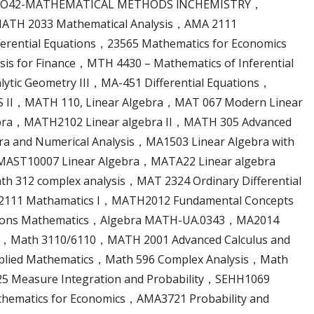
THOO42-MATHEMATICAL METHODS lNCHEMISTRY，
 2033 Mathematical Analysis，AMA 2111
erential Equations，23565 Mathematics for Economics
sis for Finance，MTH 4430 – Mathematics of Inferential
lytic Geometry III，MA-451 Differential Equations，
 II，MATH 110, Linear Algebra，MAT 067 Modern Linear
gebra，MATH2102 Linear algebra II，MATH 305 Advanced
a and Numerical Analysis，MA1503 Linear Algebra with
MAST10007 Linear Algebra，MATA22 Linear algebra
h 312 complex analysis，MAT 2324 Ordinary Differential
 2111 Mathamatics I，MATH2012 Fundamental Concepts
 Hons Mathematics，Algebra MATH-UA.0343，MA2014
)，Math 3110/6110，MATH 2001 Advanced Calculus and
pplied Mathematics，Math 596 Complex Analysis，Math
25 Measure Integration and Probability，SEHH1069
thematics for Economics，AMA3721 Probability and