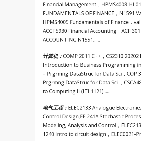
Financial Management，HPMS4008-HL01
FUNDAMENTALS OF FINANCE，N1591 Valua
HPMS4005 Fundamentals of Finance，valu
ACCT5930 Financial Accounting，ACFI
ACCOUNTING N1551……
计算机：
COMP 2011 C++，CS2310 20202
Introduction to Business Programmin
– Prgrmng DataStruc for Data Sci，CO
Prgrmng DataStruc for Data Sci ，CSCA
to Computing II (ITI 1121)……
电气工程：
ELEC2133 Analogue Electronic
Control Design,EE 241A Stochastic Pro
Modeling, Analysis and Control，ELEC213
1240 Intro to circuit design，ELEC0021