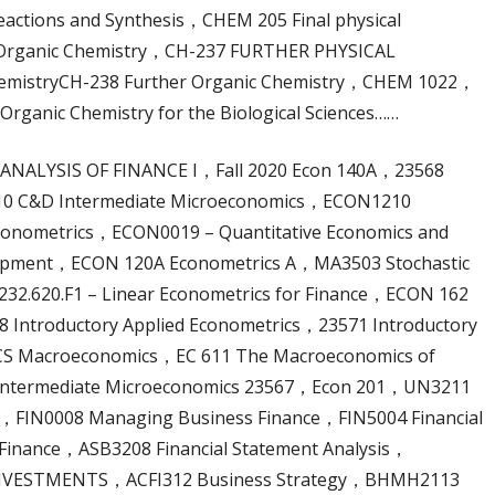
actions and Synthesis，CHEM 205 Final physical
 Organic Chemistry，CH-237 FURTHER PHYSICAL
emistryCH-238 Further Organic Chemistry，CHEM 1022，
anic Chemistry for the Biological Sciences……
NALYSIS OF FINANCE I，Fall 2020 Econ 140A，23568
0 C&D Intermediate Microeconomics，ECON1210
conometrics，ECON0019 – Quantitative Economics and
pment，ECON 120A Econometrics A，MA3503 Stochastic
232.620.F1 – Linear Econometrics for Finance，ECON 162
Introductory Applied Econometrics，23571 Introductory
Macroeconomics，EC 611 The Macroeconomics of
Intermediate Microeconomics 23567，Econ 201，UN3211
，FIN0008 Managing Business Finance，FIN5004 Financial
 Finance，ASB3208 Financial Statement Analysis，
NVESTMENTS，ACFI312 Business Strategy，BHMH2113