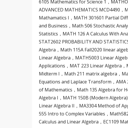
6105 Mathematics for Science 1，MA
ADVANCED MATHEMATICS MCD4490，MATH
Mathamatics I，MATH 301601 Partial Diff
and Business，Math 506 Stochastic Analy
Statistics，MATH 126 A Calculus With Ana
STAT2602 PROBABILITY AND STATISTICS
Algebra，Math 115A Fall2020 linear al
Linear Algebra，MATH5003 Linear Algebr
Applications，MAT 223 Linear Algebra，
Midterm I，Math 211 matrix algebra，Mat
Equations and Laplace Transform，AMA
of Mathematics，Math 135 Algebra for
Algebra I，MATH 150B (Modern Algebra
Linear Algebra II，MA3304 Method of A
555 Intro to Complex Variables，Math58
Calculus and Linear Algebra，EC1109 Ma