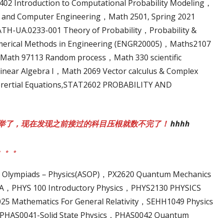
02 Introduction to Computational Probability Modeling，
cal and Computer Engineering，Math 2501, Spring 2021
ATH-UA.0233-001 Theory of Probability，Probability &
umerical Methods in Engineering (ENGR20005)，Maths2107
Math 97113 Random process，Math 330 scientific
near Algebra I，Math 2069 Vector calculus & Complex
fferertial Equations,STAT2602 PROBABILITY AND
举了，现在发现之前接过的科目压根就数不完了！
hhhh
。。。
ce Olympiads – Physics(ASOP)，PX2620 Quantum Mechanics
 1A，PHYS 100 Introductory Physics，PHYS2130 PHYSICS
 Mathematics For General Relativity，SEHH1049 Physics
PHAS0041-Solid State Physics，PHAS0042 Quantum