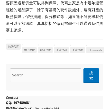
要原因還是質量可以得到保障。代寫之家是有十幾年運營
經驗的老品牌了，除了有基礎的硬件設施外，還有對應的
服務保障，保密措施，保分模式等，如果達不到要求我們
還可以全額退款，真真切切的做到留學生可以通過我們無
憂上網課。
功課代寫
網上測驗
网课代考
香港代寫
香港代考
3 Comments
CONTACT
搜
索
Contact
QQ: 197489681
微信号(WeChat): OnlineHelp985