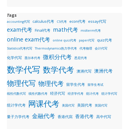
T
ags
calculus代考
econ代考
essay代写
accounting代写
CS代考
exam代考
math代考
Final代考
midterm代考
online exam代考
quiz代考
online quiz代考
paper代写
Statistics代考代写
Thermodynamics热力学代考
代考物理
会计代写
微积分代考
化学代写
墨尔本代考
悉尼代考
数学代写
数学代考
澳洲代考
澳洲代写
物理代写
物理代考
留学生代考
留学生考试
经济代写
线性代数代写
线性代数代考
经济学代考
统计代考
统计学代写
网课代考
统计学代考
美国代考
美国代写
英国代写
金融代考
香港代考
量子力学代考
香港代寫
高中代写