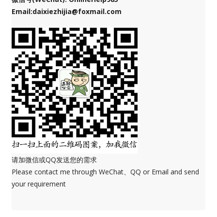
Email:daixiezhijia@foxmail.com
请加微信或QQ发送您的需求
Please contact me through WeChat、QQ or Email and send
your requirement