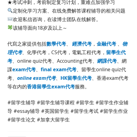
★考试冲刺，考前制定复习计划，重难点加强学习
定制化学习方案、在线免费解答课程辅导的相关问题
欢迎私信咨询，在读博士团队在线解答。
该辅导面向18岁及以上～
代寫之家提供包括
數學代考
、
經濟代考
，
金融代考
、
物
理代考
、化學代考，CS代考，電氣工程代考，
留學生代
考
、online quiz代考、Accounting代考、
網課代考
、網
課
exam代考
、
final exam代考
、留學生online quiz代
考、
online exam代考
、
HK留學生代考
、香港exam代考
等在内的
香港留學生exam代考
服務。
#留学生辅导 #留学生辅导课程 #留学生 #留学生作业辅
导 #essay辅导 #英国留学生 #留学生考试 #留学生作业
#留学生论文 #加拿大留学生