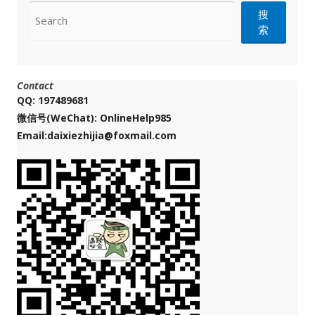
CONTACT
搜
索
Contact
QQ: 197489681
微信号(WeChat): OnlineHelp985
Email:daixiezhijia@foxmail.com