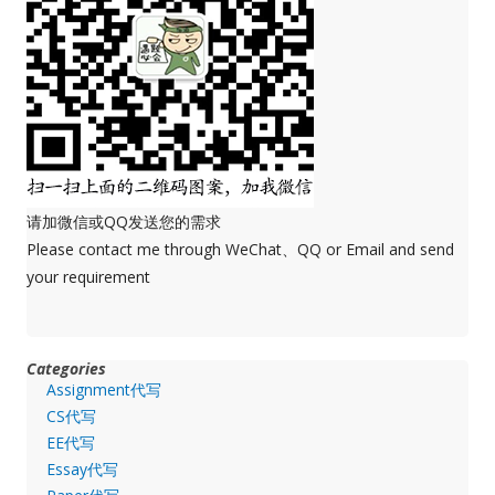
请加微信或QQ发送您的需求
Please contact me through WeChat、QQ or Email and send
your requirement
Categories
Assignment代写
CS代写
EE代写
Essay代写