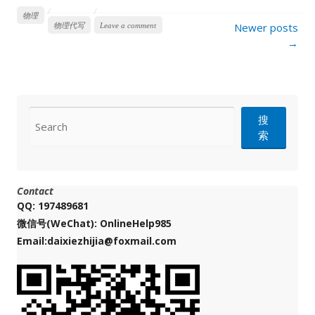
物理
Posts
Newer posts
物理代写
Leave a comment
navigation
→
CONTACT
搜
索
Contact
QQ: 197489681
微信号(WeChat): OnlineHelp985
Email:daixiezhijia@foxmail.com