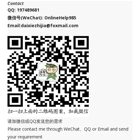
Contact
QQ: 197489681
微信号(WeChat): OnlineHelp985
Email:daixiezhijia@foxmail.com
请加微信或QQ发送您的需求
Please contact me through WeChat、QQ or Email and send
your requirement