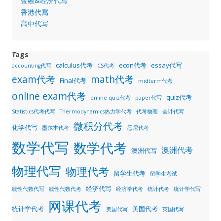
金融&经济代写
香港代寫
高中代写
T
ags
calculus代考
econ代考
essay代写
accounting代写
CS代考
exam代考
math代考
Final代考
midterm代考
online exam代考
quiz代考
online quiz代考
paper代写
Statistics代考代写
Thermodynamics热力学代考
代考物理
会计代写
微积分代考
化学代写
墨尔本代考
悉尼代考
数学代写
数学代考
澳洲代考
澳洲代写
物理代写
物理代考
留学生代考
留学生考试
经济代写
线性代数代写
线性代数代考
经济学代考
统计代考
统计学代写
网课代考
统计学代考
美国代考
美国代写
英国代写